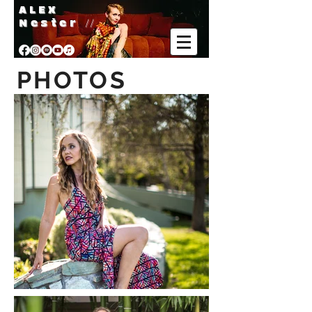
A L E X
Nester
//
PHOTOS